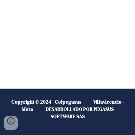
Copyright © 202
4
| C
ol
pegasus
V
illavicencio -
Meta
DESARROLLADO POR
PEGASUS
SOFTWARE
SAS